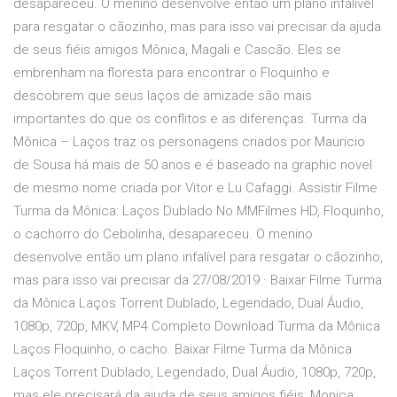
desapareceu. O menino desenvolve então um plano infalível
para resgatar o cãozinho, mas para isso vai precisar da ajuda
de seus fiéis amigos Mônica, Magali e Cascão. Eles se
embrenham na floresta para encontrar o Floquinho e
descobrem que seus laços de amizade são mais
importantes do que os conflitos e as diferenças. Turma da
Mônica – Laços traz os personagens criados por Mauricio
de Sousa há mais de 50 anos e é baseado na graphic novel
de mesmo nome criada por Vitor e Lu Cafaggi. Assistir Filme
Turma da Mônica: Laços Dublado No MMFilmes HD, Floquinho,
o cachorro do Cebolinha, desapareceu. O menino
desenvolve então um plano infalível para resgatar o cãozinho,
mas para isso vai precisar da 27/08/2019 · Baixar Filme Turma
da Mônica Laços Torrent Dublado, Legendado, Dual Áudio,
1080p, 720p, MKV, MP4 Completo Download Turma da Mônica
Laços Floquinho, o cacho. Baixar Filme Turma da Mônica
Laços Torrent Dublado, Legendado, Dual Áudio, 1080p, 720p,
mas ele precisará da ajuda de seus amigos fiéis: Monica,