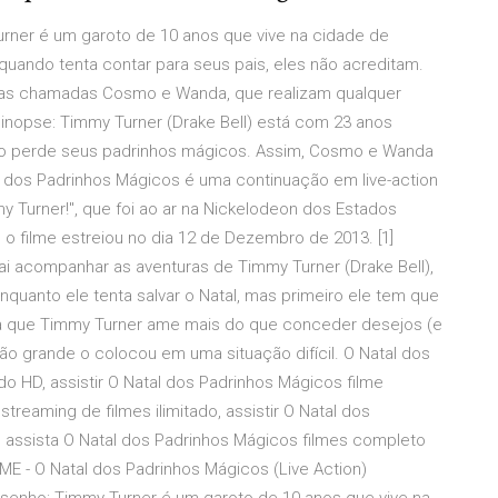
urner é um garoto de 10 anos que vive na cidade de
 quando tenta contar para seus pais, eles não acreditam.
adas chamadas Cosmo e Wanda, que realizam qualquer
 Sinopse: Timmy Turner (Drake Bell) está com 23 anos
hado perde seus padrinhos mágicos. Assim, Cosmo e Wanda
l dos Padrinhos Mágicos é uma continuação em live-action
y Turner!", que foi ao ar na Nickelodeon dos Estados
 o filme estreiou no dia 12 de Dezembro de 2013. [1]
ai acompanhar as aventuras de Timmy Turner (Drake Bell),
quanto ele tenta salvar o Natal, mas primeiro ele tem que
ada que Timmy Turner ame mais do que conceder desejos (e
ão grande o colocou em uma situação difícil. O Natal dos
o HD, assistir O Natal dos Padrinhos Mágicos filme
treaming de filmes ilimitado, assistir O Natal dos
, assista O Natal dos Padrinhos Mágicos filmes completo
E - O Natal dos Padrinhos Mágicos (Live Action)