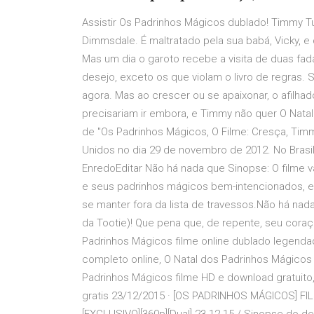
Assistir Os Padrinhos Mágicos dublado! Timmy T
Dimmsdale. É maltratado pela sua babá, Vicky, e
Mas um dia o garoto recebe a visita de duas f
desejo, exceto os que violam o livro de regras.
agora. Mas ao crescer ou se apaixonar, o afil
precisariam ir embora, e Timmy não quer O Nata
de "Os Padrinhos Mágicos, O Filme: Cresça, Timm
Unidos no dia 29 de novembro de 2012. No Brasil
EnredoEditar Não há nada que Sinopse: O filme v
e seus padrinhos mágicos bem-intencionados, en
se manter fora da lista de travessos.Não há n
da Tootie)! Que pena que, de repente, seu coraç
Padrinhos Mágicos filme online dublado legendad
completo online, O Natal dos Padrinhos Mágicos s
Padrinhos Mágicos filme HD e download gratuito
gratis 23/12/2015 · [OS PADRINHOS MÁGICOS] FILM