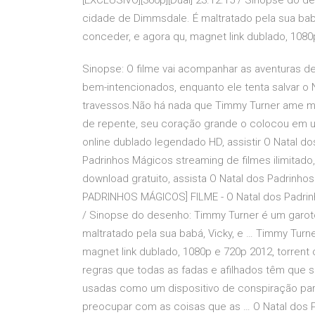
[EXCLUSIVO][360p][Dual] 23.12.15 / Sinopse do d
cidade de Dimmsdale. É maltratado pela sua bab
conceder, e agora qu, magnet link dublado, 1080
Sinopse: O filme vai acompanhar as aventuras de
bem-intencionados, enquanto ele tenta salvar o N
travessos.Não há nada que Timmy Turner ame ma
de repente, seu coração grande o colocou em uma
online dublado legendado HD, assistir O Natal d
Padrinhos Mágicos streaming de filmes ilimitado,
download gratuito, assista O Natal dos Padrinho
PADRINHOS MÁGICOS] FILME - O Natal dos Padrinho
/ Sinopse do desenho: Timmy Turner é um garot
maltratado pela sua babá, Vicky, e … Timmy Turn
magnet link dublado, 1080p e 720p 2012, torrent 
regras que todas as fadas e afilhados têm que 
usadas como um dispositivo de conspiração par
preocupar com as coisas que as … O Natal dos Pa