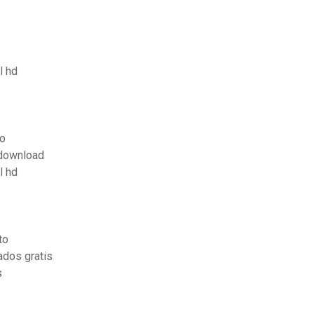
l hd
do
 download
l hd
to
ados gratis
s