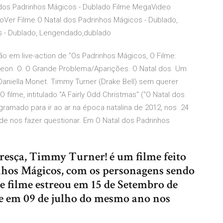
 dos Padrinhos Mágicos - Dublado Filme MegaVideo
oVer Filme O Natal dos Padrinhos Mágicos - Dublado,
s - Dublado, Lengendado,dublado
o em live-action de "Os Padrinhos Mágicos, O Filme:
lodeon O. O Grande Problema/Aparições. O Natal dos Um
Daniella Monet. Timmy Turner (Drake Bell) sem querer
O filme, intitulado "A Fairly Odd Christmas" ("O Natal dos
gramado para ir ao ar na época natalina de 2012, nos 24
e nos fazer questionar. Em O Natal dos Padrinhos
resça, Timmy Turner! é um filme feito
inhos Mágicos, com os personagens sendo
te filme estreou em 15 de Setembro de
, e em 09 de julho do mesmo ano nos