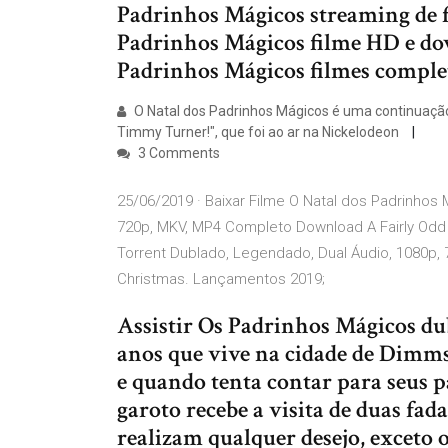
Padrinhos Mágicos streaming de fi
Padrinhos Mágicos filme HD e dow
Padrinhos Mágicos filmes complet
O Natal dos Padrinhos Mágicos é uma continuação 
Timmy Turner!", que foi ao ar na Nickelodeon
3 Comments
25/06/2019 · Baixar Filme O Natal dos Padrinhos
720p, MKV, MP4 Completo Download A Fairly Odd 
Torrent Dublado, Legendado, Dual Áudio, 1080p,
Christmas. Lançamentos 2019;
Assistir Os Padrinhos Mágicos d
anos que vive na cidade de Dimms
e quando tenta contar para seus p
garoto recebe a visita de duas f
realizam qualquer desejo, exceto o