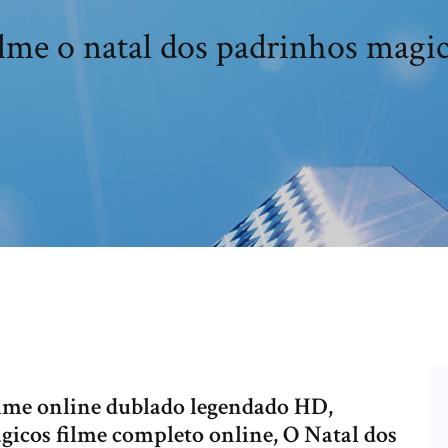
lme o natal dos padrinhos magi
ilme online dublado legendado HD,
gicos filme completo online, O Natal dos