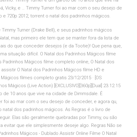
esenho: Timmy Turner é um garoto de 10 anos que vive na
á, Vicky, e … Timmy Turner foi ao mar com o seu desejo de
p e 720p 2012, torrent o natal dos padrinhos mágicos.
 Timmy Turner (Drake Bell), e seus padrinhos mágicos
atal, mas primeiro ele tem que se manter fora da lista de
is do que conceder desejos (e da Tootie)! Que pena que,
 situação difícil. O Natal dos Padrinhos Mágicos filme
os Padrinhos Mágicos filme completo online, O Natal dos
 assistir O Natal dos Padrinhos Mágicos filme HD e
s Mágicos filmes completo gratis 23/12/2015 · [OS
s Mágicos (Live Action) [EXCLUSIVO][360p][Dual] 23.12.15
o de 10 anos que vive na cidade de Dimmsdale. É
er foi ao mar com o seu desejo de conceder, e agora qu,
o natal dos padrinhos mágicos. As Regras é o livro de
seguir. Elas são geralmente quebradas por Timmy, ou são
a evitar que ele simplesmente deseje algo. Regras Não se
drinhos Mágicos - Dublado Assistir Online Filme O Natal