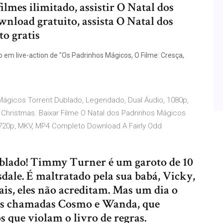
lmes ilimitado, assistir O Natal dos
nload gratuito, assista O Natal dos
o gratis
em live-action de "Os Padrinhos Mágicos, O Filme: Cresça,
 Mágicos Torrent Dublado, Legendado, Dual Áudio, 1080p,
Christmas. Baixar Filme O Natal dos Padrinhos Mágicos
 720p, MKV, MP4 Completo Download A Fairly Odd
ublado! Timmy Turner é um garoto de 10
dale. É maltratado pela sua babá, Vicky,
ais, eles não acreditam. Mas um dia o
adas chamadas Cosmo e Wanda, que
s que violam o livro de regras.