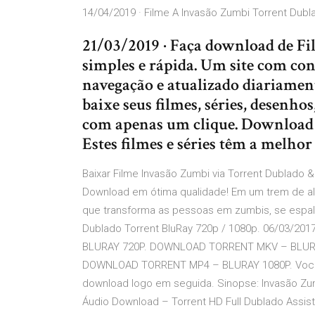
14/04/2019 · Filme A Invasão Zumbi Torrent Dub
21/03/2019 · Faça download de Fi
simples e rápida. Um site com con
navegação e atualizado diariament
baixe seus filmes, séries, desenhos
com apenas um clique. Download d
Estes filmes e séries têm a melhor
Baixar Filme Invasão Zumbi via Torrent Dublado 
Download em ótima qualidade! Em um trem de al
que transforma as pessoas em zumbis, se espa
Dublado Torrent BluRay 720p / 1080p. 06/03/20
BLURAY 720P. DOWNLOAD TORRENT MKV – BLUR
DOWNLOAD TORRENT MP4 – BLURAY 1080P. Você se
download logo em seguida. Sinopse: Invasão Zum
Áudio Download – Torrent HD Full Dublado Assi