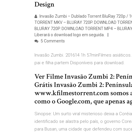
Design
Invasão Zumbi – Dublado Torrent BluRay 720p / 
TORRENT MKV – BLURAY 720P. DOWNLOAD TORREN
BLURAY 720P. DOWNLOAD TORRENT MP4 – BLURAY 108
Liberará o download logo em seguida.
5 Comments
Invasão Zumbi. 201614 1h 57minFilmes asiáticos
pai e filha partem Disponíveis para download.
Ver Filme Invasão Zumbi 2: Pení
Grátis Invasão Zumbi 2: Penínsul
www.kfilmestorrent.com somos 
como o Google.com, que apenas agr
Sinopse: Um surto viral misterioso deixa a Cor
identificado se alastra pelo país, o governo Cor
para Busan, uma cidade que defendeu com sucess