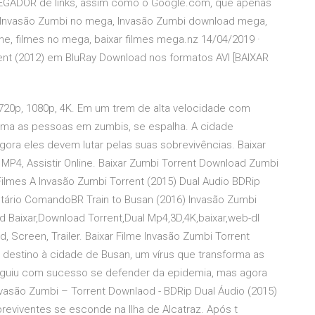
GADOR de links, assim como o Google.com, que apenas
me Invasão Zumbi no mega, Invasão Zumbi download mega,
ne, filmes no mega, baixar filmes mega.nz 14/04/2019 ·
rent (2012) em BluRay Download nos formatos AVI [BAIXAR
 720p, 1080p, 4K. Em um trem de alta velocidade com
orma as pessoas em zumbis, se espalha. A cidade
ra eles devem lutar pelas suas sobrevivências. Baixar
MP4, Assistir Online. Baixar Zumbi Torrent Download Zumbi
Filmes A Invasão Zumbi Torrent (2015) Dual Audio BDRip
ário ComandoBR Train to Busan (2016) Invasão Zumbi
 Baixar,Download Torrent,Dual Mp4,3D,4K,baixar,web-dl
, Screen, Trailer. Baixar Filme Invasão Zumbi Torrent
destino à cidade de Busan, um vírus que transforma as
guiu com sucesso se defender da epidemia, mas agora
nvasão Zumbi – Torrent Downlaod - BDRip Dual Áudio (2015)
eviventes se esconde na Ilha de Alcatraz. Após t