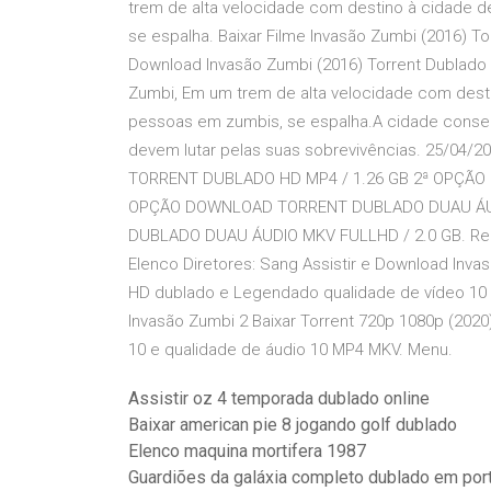
trem de alta velocidade com destino à cidade d
se espalha. Baixar Filme Invasão Zumbi (2016) To
Download Invasão Zumbi (2016) Torrent Dublado B
Zumbi, Em um trem de alta velocidade com desti
pessoas em zumbis, se espalha.A cidade conse
devem lutar pelas suas sobrevivências. 25/04/
TORRENT DUBLADO HD MP4 / 1.26 GB 2ª OPÇÃO
OPÇÃO DOWNLOAD TORRENT DUBLADO DUAU ÁUD
DUBLADO DUAU ÁUDIO MKV FULLHD / 2.0 GB. Reco
Elenco Diretores: Sang Assistir e Download Invas
HD dublado e Legendado qualidade de vídeo 10 
Invasão Zumbi 2 Baixar Torrent 720p 1080p (202
10 e qualidade de áudio 10 MP4 MKV. Menu.
Assistir oz 4 temporada dublado online
Baixar american pie 8 jogando golf dublado
Elenco maquina mortifera 1987
Guardiões da galáxia completo dublado em por