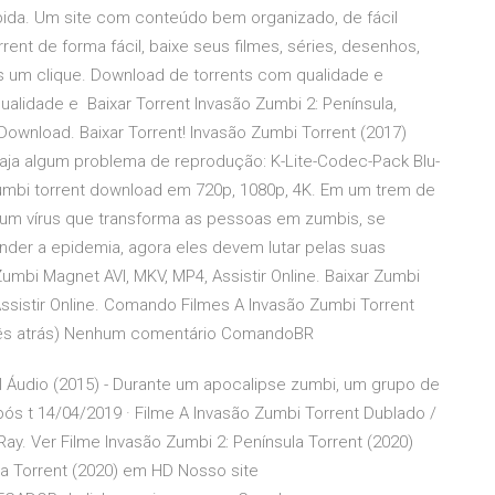
ápida. Um site com conteúdo bem organizado, de fácil
rent de forma fácil, baixe seus filmes, séries, desenhos,
s um clique. Download de torrents com qualidade e
alidade e ️ Baixar Torrent Invasão Zumbi 2: Península,
Download. Baixar Torrent! Invasão Zumbi Torrent (2017)
aja algum problema de reprodução: K-Lite-Codec-Pack Blu-
Zumbi torrent download em 720p, 1080p, 4K. Em um trem de
 um vírus que transforma as pessoas em zumbis, se
der a epidemia, agora eles devem lutar pelas suas
umbi Magnet AVI, MKV, MP4, Assistir Online. Baixar Zumbi
ssistir Online. Comando Filmes A Invasão Zumbi Torrent
mês atrás) Nenhum comentário ComandoBR
l Áudio (2015) - Durante um apocalipse zumbi, um grupo de
pós t 14/04/2019 · Filme A Invasão Zumbi Torrent Dublado /
y. Ver Filme Invasão Zumbi 2: Península Torrent (2020)
la Torrent (2020) em HD Nosso site