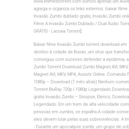
www.kfilmestorrent.com somos apenas um AGRE
agrega e organiza os links externos. baixar fil
Invasão Zumbi dublado gratis, Invasão Zumbi onli
Filme A Invasão Zumbi Dublado / Dual Áudio Tor
GRÁTIS - Lacraia Torrent].
Baixar filme Invasão Zumbi torrent download em
destino à cidade de Busan, um vírus que transf
conseguiu com sucesso defender a epidemia, ago
Zumbi Torrent Download Zumbi Magnet AVI, MKV, 
Magnet AVI, MKV, MP4, Assistir Online. Comando 
1080p – Download (1 mês atrás) Nenhum coment
Torrent BluRay 720p | 1080p Legendado Download
grátis Invasão Zumbi – Sinopse, Elenco, Download
Legendado: Em um trem de alta velocidade com 
pessoas em zumbis, se espalha.A cidade conse
eles devem lutar pelas suas sobrevivências. A I
- Durante um apocalipse zumbi, um grupo de sobr