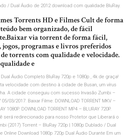
lado / Dual Áudio de 2012 download com qualidade BluRay.
lmes Torrents HD e Filmes Cult de forma
teúdo bem organizado, de fácil
e.Baixar via torrent de forma fácil,
, jogos, programas e livros preferidos
e torrents com qualidade e velocidade.
 qualidade e
& Dual Áudio Completo BluRay 720p e 1080p , 4k de graça!
ta velocidade com destino à cidade de Busan, um vírus
lha. A cidade conseguiu com sucesso Invasão Zumbi –
17 05/03/2017. Baixar Filme: DOWNLOAD TORRENT MKV –
AY 1080P. DOWNLOAD TORRENT MP4 – BLURAY 720P.
rá redirecionado para nosso Protetor que Liberará o
bi (2017) Torrent – BluRay 720p | 1080p Dublado / Dual
ste Online Download 1080p 720p Dual Áudio Durante Em um