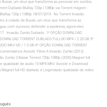
e Busan, um vírus que transforma as pessoas em zumbis,
rrent Dublado BluRay 720p | 1080p via Torrent magnet -
luRay 720p | 1080p 18/07/2019 · No Torrent Invasão
no à cidade de Busan, um vírus que transforma as
guiu com sucesso defender a epidemia, agora eles
2017 · Invasão Zumbi Dublado. 1ª OPÇÃO DOWNLOAD
 DOWNLOAD TORRENT DUBLADO FULLHD MP4 / 2.20 GB 3ª
IO MKV HD / 1.0 GB 4ª OPÇÃO DOWNLOAD TORRENT
mendamos Assistir. Filme A Invasão Zumbi (2012)
ão Zumbi 2 Baixar Torrent 720p 1080p (2020) Magnet full
e qualidade de áudio 10 MP4 MKV. Assistir e Download
0) Magnet full HD dublado e Legendado qualidade de vídeo
tuguês