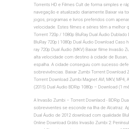
Torrents HD e Filmes Cult de forma simples e r
navegação e atualizado diariamente.Baixar via tor
jogos, programas e livros preferidos com apena
velocidade. Estes filmes e séries têm a melhor qu
Torrent 720p / 1080p BluRay Dual Áudio Dublado 
BluRay 720p | 1080p Dual Áudio Download Caso h
ray 720p Dual Áudio (MKV) Baixar filme Invasão 
alta velocidade com destino à cidade de Busan,
espalha. A cidade conseguiu com sucesso defen
sobrevivências. Baixar Zumbi Torrent Download Z
Torrent Download Zumbi Magnet AVI, MKV, MP4, A
(2015) Dual Audio BDRip 1080p – Download (1 
A Invasão Zumbi – Torrent Downlaod - BDRip Dua
sobreviventes se esconde na Ilha de Alcatraz. A
Dual Áudio de 2012 download com qualidade BluRa
Online Download Grátis Invasão Zumbi 2: Penínsu